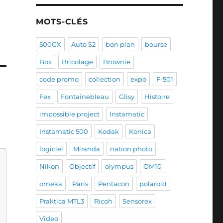
MOTS-CLÉS
500GX
Auto S2
bon plan
bourse
Box
Bricolage
Brownie
code promo
collection
expo
F-501
Fex
Fontainebleau
Glisy
Histoire
impossible project
Instamatic
Instamatic 500
Kodak
Konica
logiciel
Miranda
nation photo
Nikon
Objectif
olympus
OM10
omeka
Paris
Pentacon
polaroid
Praktica MTL3
Ricoh
Sensorex
Video