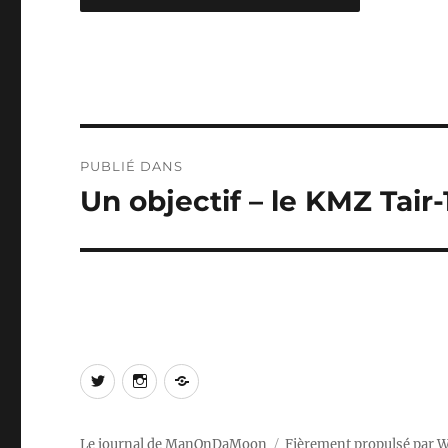
Navigation
PUBLIÉ DANS
de
Un objectif – le KMZ Tair
l’article
Twitter
Instagram
Log
In
Le journal de ManOnDaMoon
Fièrement propulsé par 