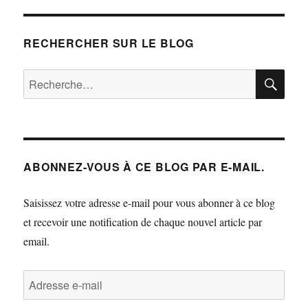
Samoreau
« Photographie
et
RECHERCHER SUR LE BLOG
Cinéma
1914-
RE
Recherche
1918 »
pour :
ABONNEZ-VOUS À CE BLOG PAR E-MAIL.
Saisissez votre adresse e-mail pour vous abonner à ce blog
et recevoir une notification de chaque nouvel article par
email.
Adresse
e-