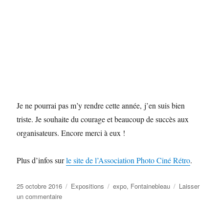
Je ne pourrai pas m’y rendre cette année, j’en suis bien
triste. Je souhaite du courage et beaucoup de succès aux
organisateurs. Encore merci à eux !
Plus d’infos sur
le site de l’Association Photo Ciné Rétro
.
Publié
Catégories
Étiquettes
25 octobre 2016
Expositions
expo
,
Fontainebleau
Laisser
le
sur
un commentaire
Expo
à