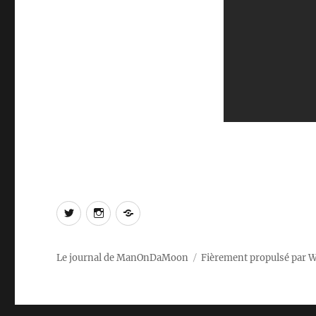
Twitter
Instagram
Log
In
Le journal de ManOnDaMoon
Fièrement propulsé par 