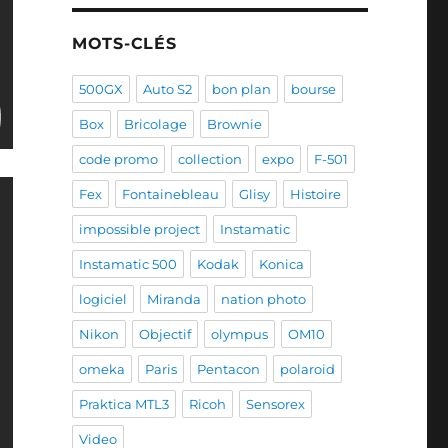
MOTS-CLÉS
500GX
Auto S2
bon plan
bourse
Box
Bricolage
Brownie
code promo
collection
expo
F-501
Fex
Fontainebleau
Glisy
Histoire
impossible project
Instamatic
Instamatic 500
Kodak
Konica
logiciel
Miranda
nation photo
Nikon
Objectif
olympus
OM10
omeka
Paris
Pentacon
polaroid
Praktica MTL3
Ricoh
Sensorex
Video