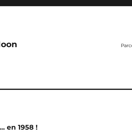
Moon
Parco
… en 1958 !