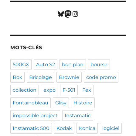
Bluesky
Mastodon
Instagram
MOTS-CLÉS
500GX
Auto S2
bon plan
bourse
Box
Bricolage
Brownie
code promo
collection
expo
F-501
Fex
Fontainebleau
Glisy
Histoire
impossible project
Instamatic
Instamatic 500
Kodak
Konica
logiciel