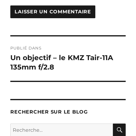
Navigation
PUBLIÉ DANS
de
Un objectif – le KMZ Tair-11A
135mm f/2.8
l’article
RECHERCHER SUR LE BLOG
RE
Recherche
pour :