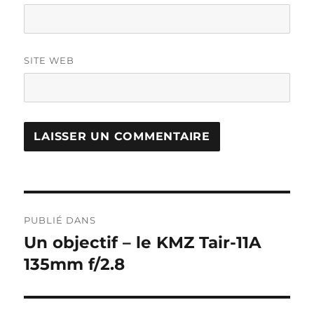
SITE WEB
Navigation
PUBLIÉ DANS
de
Un objectif – le KMZ Tair-11A
135mm f/2.8
l’article