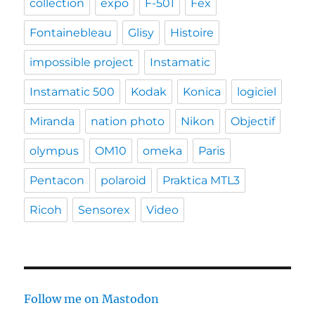
collection
expo
F-501
Fex
Fontainebleau
Glisy
Histoire
impossible project
Instamatic
Instamatic 500
Kodak
Konica
logiciel
Miranda
nation photo
Nikon
Objectif
olympus
OM10
omeka
Paris
Pentacon
polaroid
Praktica MTL3
Ricoh
Sensorex
Video
Follow me on Mastodon