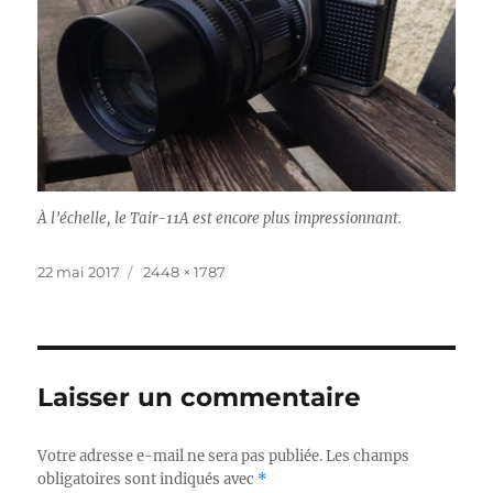
À l’échelle, le Tair-11A est encore plus impressionnant.
Publié
Taille
22 mai 2017
2448 × 1787
le
réelle
Laisser un commentaire
Votre adresse e-mail ne sera pas publiée.
Les champs
obligatoires sont indiqués avec
*