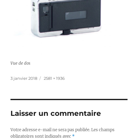
Vue de dos
Publié
Taille
3 janvier 2018
2581 × 1936
le
réelle
Laisser un commentaire
Votre adresse e-mail ne sera pas publiée.
Les champs
obligatoires sont indiqués avec
*