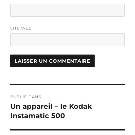
SITE WEB
Navigation
PUBLIÉ DANS
de
Un appareil – le Kodak
Instamatic 500
l’article