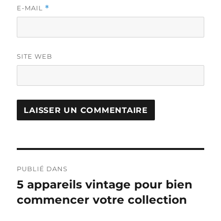
E-MAIL
*
SITE WEB
Navigation
PUBLIÉ DANS
de
5 appareils vintage pour bien
commencer votre collection
l’article