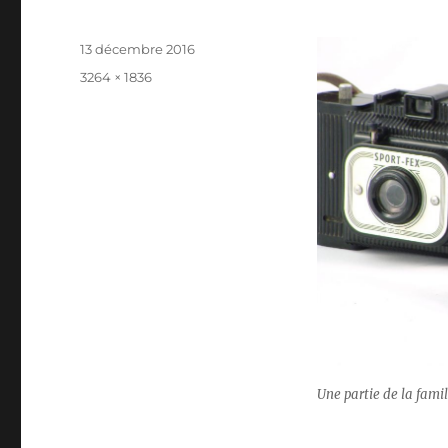
Publié
13 décembre 2016
le
Taille
3264 × 1836
réelle
Une partie de la famil