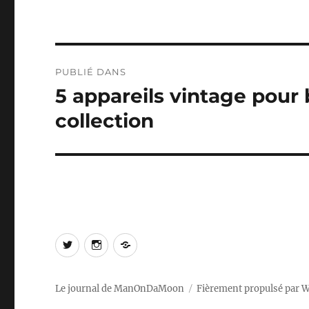
Navigation
PUBLIÉ DANS
de
5 appareils vintage pou
l’article
collection
Twitter
Instagram
Log
In
Le journal de ManOnDaMoon
Fièrement propulsé par 