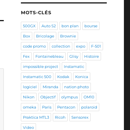
MOTS-CLÉS
500GX
Auto S2
bon plan
bourse
Box
Bricolage
Brownie
code promo
collection
expo
F-501
Fex
Fontainebleau
Glisy
Histoire
impossible project
Instamatic
Instamatic 500
Kodak
Konica
logiciel
Miranda
nation photo
Nikon
Objectif
olympus
OM10
omeka
Paris
Pentacon
polaroid
Praktica MTL3
Ricoh
Sensorex
Video