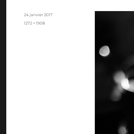
Publié
24 janvier 2017
le
Taille
1272 × 1908
réelle