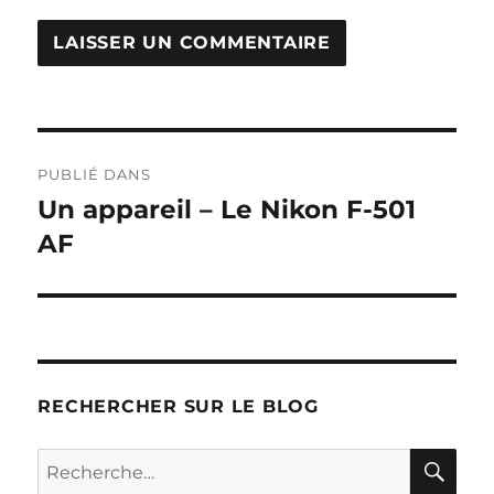
Navigation
PUBLIÉ DANS
de
Un appareil – Le Nikon F-501
AF
l’article
RECHERCHER SUR LE BLOG
RE
Recherche
pour :