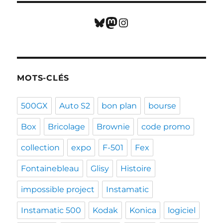
Bluesky
Mastodon
Instagram
MOTS-CLÉS
500GX
Auto S2
bon plan
bourse
Box
Bricolage
Brownie
code promo
collection
expo
F-501
Fex
Fontainebleau
Glisy
Histoire
impossible project
Instamatic
Instamatic 500
Kodak
Konica
logiciel