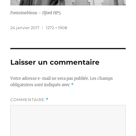
Fontainebleau – Ilford HP5
Publié
Taille
24 janvier 2017
1272 × 1908
le
réelle
Laisser un commentaire
Votre adresse e-mail ne sera pas publiée.
Les champs
obligatoires sont indiqués avec
*
COMMENTAIRE
*