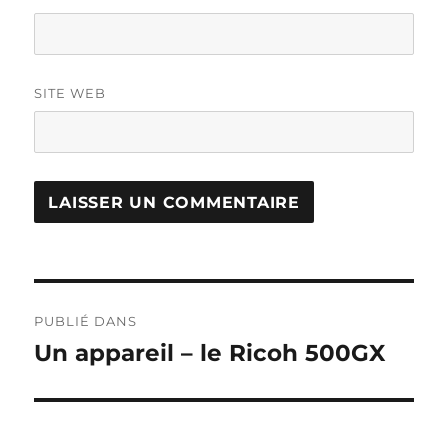
SITE WEB
Navigation
PUBLIÉ DANS
de
Un appareil – le Ricoh 500GX
l’article