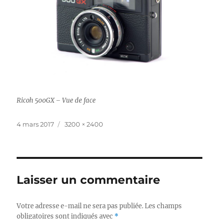
Ricoh 500GX – Vue de face
Publié
Taille
4 mars 2017
3200 × 2400
le
réelle
Laisser un commentaire
Votre adresse e-mail ne sera pas publiée.
Les champs
obligatoires sont indiqués avec
*