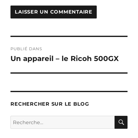
Navigation
PUBLIÉ DANS
de
Un appareil – le Ricoh 500GX
l’article
RECHERCHER SUR LE BLOG
RE
Recherche
pour :