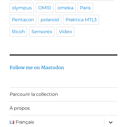
olympus
OM10
omeka
Paris
Pentacon
polaroid
Praktica MTL3
Ricoh
Sensorex
Video
Follow me on Mastodon
Parcourir la collection
À propos
ouvrir
Français
le