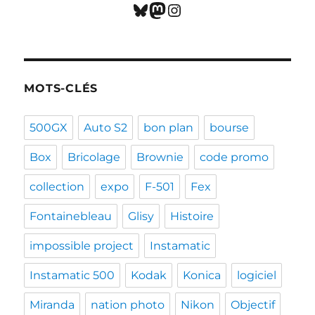
Bluesky
Mastodon
Instagram
MOTS-CLÉS
500GX
Auto S2
bon plan
bourse
Box
Bricolage
Brownie
code promo
collection
expo
F-501
Fex
Fontainebleau
Glisy
Histoire
impossible project
Instamatic
Instamatic 500
Kodak
Konica
logiciel
Miranda
nation photo
Nikon
Objectif