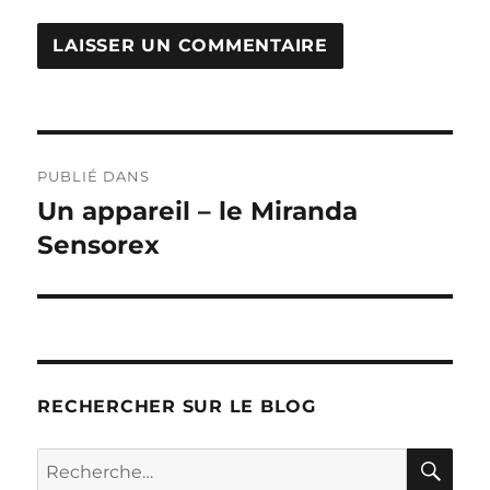
Navigation
PUBLIÉ DANS
de
Un appareil – le Miranda
Sensorex
l’article
RECHERCHER SUR LE BLOG
RE
Recherche