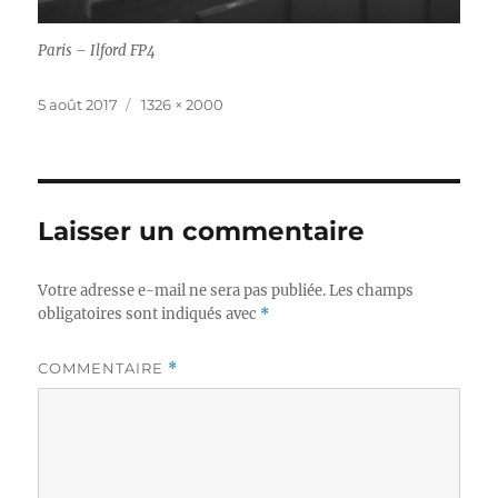
Paris – Ilford FP4
Publié
Taille
5 août 2017
1326 × 2000
le
réelle
Laisser un commentaire
Votre adresse e-mail ne sera pas publiée.
Les champs
obligatoires sont indiqués avec
*
COMMENTAIRE
*