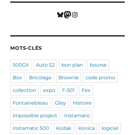
Bluesky
Mastodon
Instagram
MOTS-CLÉS
500GX
Auto S2
bon plan
bourse
Box
Bricolage
Brownie
code promo
collection
expo
F-501
Fex
Fontainebleau
Glisy
Histoire
impossible project
Instamatic
Instamatic 500
Kodak
Konica
logiciel