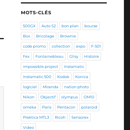
MOTS-CLÉS
500GX
Auto S2
bon plan
bourse
Box
Bricolage
Brownie
code promo
collection
expo
F-501
Fex
Fontainebleau
Glisy
Histoire
impossible project
Instamatic
Instamatic 500
Kodak
Konica
logiciel
Miranda
nation photo
Nikon
Objectif
olympus
OM10
omeka
Paris
Pentacon
polaroid
Praktica MTL3
Ricoh
Sensorex
Video