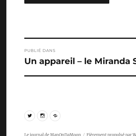
Navigation
PUBLIÉ DANS
de
Un appareil – le Miranda
l’article
Twitter
Instagram
Log
In
Le journal de ManOnDaMoon
Fièrement propulsé par 