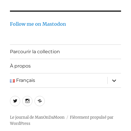
Follow me on Mastodon
Parcourir la collection
À propos
ouvrir
Français
le
sous-
menu
Twitter
Instagram
Log
In
Le journal de ManOnDaMoon
Fièrement propulsé par
WordPress