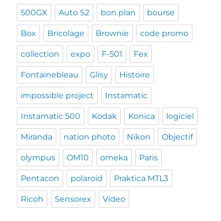
500GX
Auto S2
bon plan
bourse
Box
Bricolage
Brownie
code promo
collection
expo
F-501
Fex
Fontainebleau
Glisy
Histoire
impossible project
Instamatic
Instamatic 500
Kodak
Konica
logiciel
Miranda
nation photo
Nikon
Objectif
olympus
OM10
omeka
Paris
Pentacon
polaroid
Praktica MTL3
Ricoh
Sensorex
Video