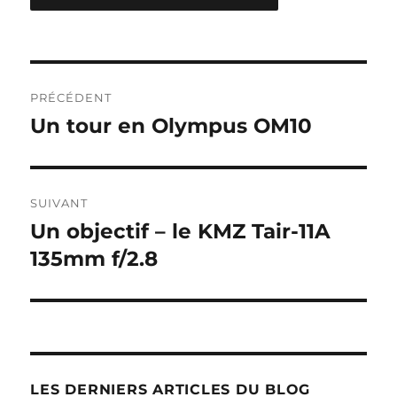
Navigation
PRÉCÉDENT
de
Un tour en Olympus OM10
Publication
précédente :
l’article
SUIVANT
Un objectif – le KMZ Tair-11A
Publication
suivante :
135mm f/2.8
LES DERNIERS ARTICLES DU BLOG