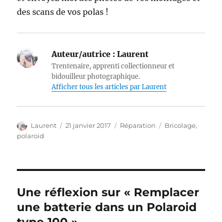
des scans de vos polas !
Auteur/autrice :
Laurent
Trentenaire, apprenti collectionneur et
bidouilleur photographique.
Afficher tous les articles par Laurent
Auteur
Publié
Catégories
Étiquettes
Laurent
21 janvier 2017
Réparation
Bricolage
,
le
polaroid
Une réflexion sur « Remplacer
une batterie dans un Polaroid
type 100 »