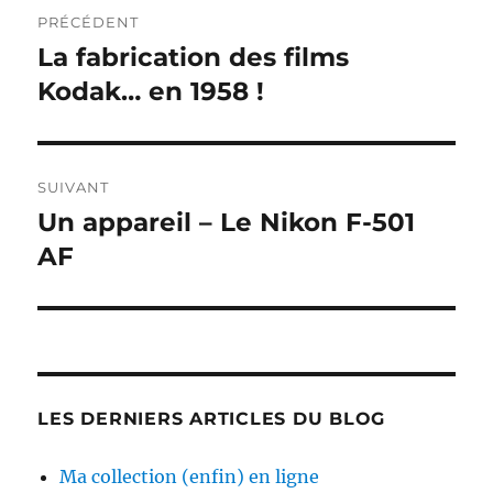
Navigation
PRÉCÉDENT
de
La fabrication des films
Publication
précédente :
Kodak… en 1958 !
l’article
SUIVANT
Un appareil – Le Nikon F-501
Publication
suivante :
AF
LES DERNIERS ARTICLES DU BLOG
Ma collection (enfin) en ligne